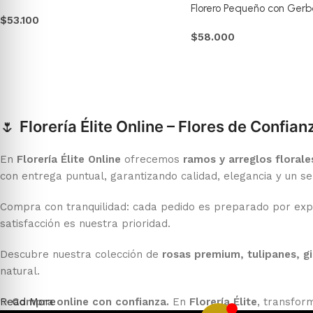
Florero Pequeño con Gerb
$
53.100
surtidas
$
58.000
Comprar
Comprar
🌷
Florería Élite Online – Flores de Confian
En
Florería Élite Online
ofrecemos
ramos y arreglos florale
con entrega puntual, garantizando calidad, elegancia y un se
Compra con tranquilidad: cada pedido es preparado por expert
satisfacción es nuestra prioridad.
Descubre nuestra colección de
rosas premium, tulipanes, gi
natural.
✨
Read More
Compra online con confianza.
En
Florería Élite
, transfor