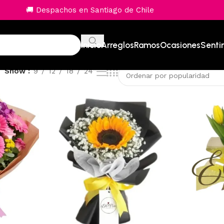
🚚 Despachos en Santiago de Chile
Inicio
Arreglos
Ramos
Ocasiones
Senti
Show
9
12
18
24