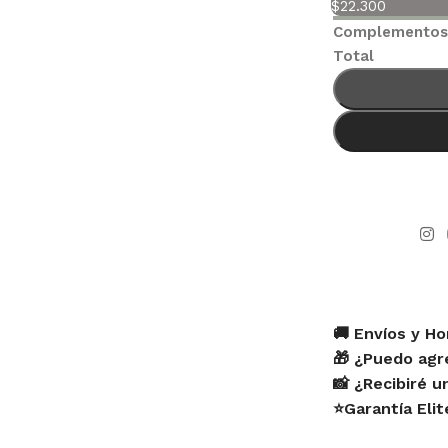
$
22.300
Complemento
Total
🚚 Envíos y Ho
🎁 ¿Puedo agr
📸 ¿Recibiré 
⭐Garantía Eli