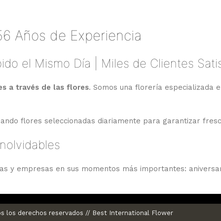
56 Años de Experiencia
ido el Mismo Día | Miles de Clientes Sat
 a través de las flores
. Somos una florería especializada e
izando flores seleccionadas diariamente para garantizar fres
nolvidables
ias y empresas en sus momentos más importantes: aniversari
flores de primera calidad y un servicio de entrega rápido y c
s los derechos reservados // Best International Flower