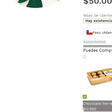
$
50.0
Miles de client
Hay existenci
Peso chilen
50000
50000
Puedes Compl
Chocolate Ferr
$
12.500