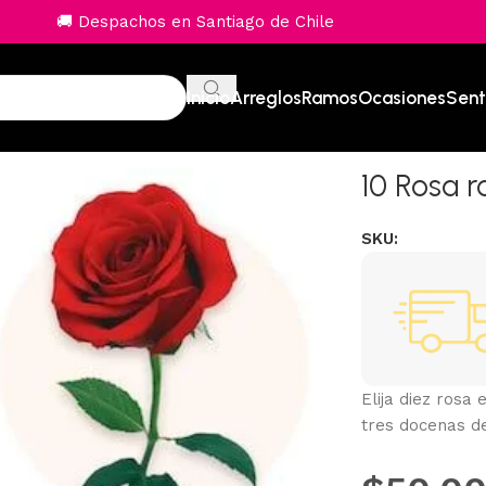
🚚 Despachos en Santiago de Chile
Inicio
Arreglos
Ramos
Ocasiones
Sent
10 Rosa r
SKU:
Elija diez rosa 
tres docenas d