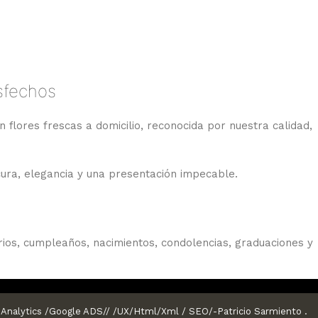
isfechos
n flores frescas a domicilio, reconocida por nuestra calidad,
cura, elegancia y una presentación impecable.
os, cumpleaños, nacimientos, condolencias, graduaciones y
onfiable en Santiago.
Analytics /Google ADS// /UX/Html/Xml / SEO/-Patricio Sarmiento .