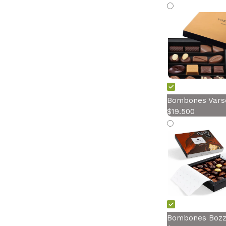
Bombones Varso
$
19.500
Bombones Bozzo