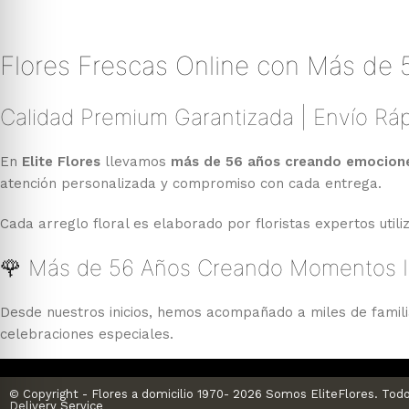
Flores Frescas Online con Más de 
Calidad Premium Garantizada | Envío Ráp
En
Elite Flores
llevamos
más de 56 años creando emociones
atención personalizada y compromiso con cada entrega.
Cada arreglo floral es elaborado por floristas expertos util
🌹 Más de 56 Años Creando Momentos I
Desde nuestros inicios, hemos acompañado a miles de famil
celebraciones especiales.
Nuestra experiencia nos permite ofrecer diseños exclusivos, 
© Copyright - Flores a domicilio 1970- 2026 Somos EliteFlores. Todo
Delivery Service