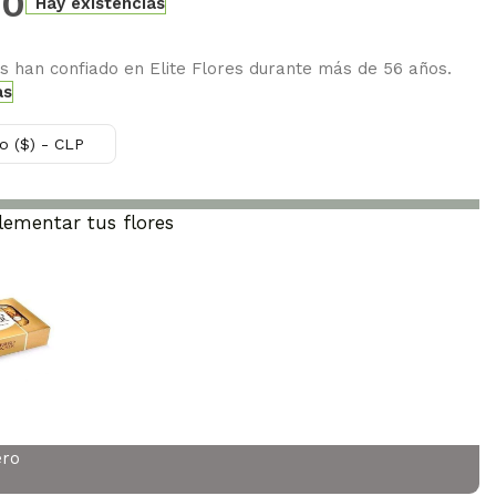
00
Hay existencias
es han confiado en Elite Flores durante más de 56 años.
as
o ($) - CLP
ementar tus flores
ero