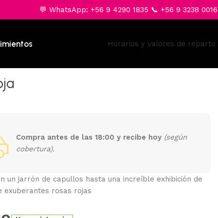
💬 WhatsApp: +56 9 4290 1835 📞 +56 9 3238 0016
imientos
Horarios y valores de reparto
oja
Compra antes de las 18:00 y recibe hoy
(según
cobertura).
en un jarrón de capullos hasta una increíble exhibición de
e exuberantes rosas rojas