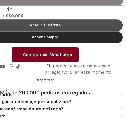
s :
$
0
 :
$
50.000
Añadir al carrito
Hacer Compra
Comprar vía WhatsApp
11
personas están viendo este
arreglo floral en este momento.
⭐⭐⭐⭐⭐
Más de 200.000 pedidos entregados
rarios
egar un mensaje personalizado?
una confirmación de entrega?
te⭐