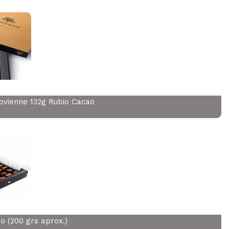
vienne 132g Rubio Cacao
 (200 grs aprox.)