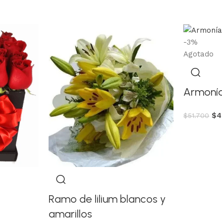
-3%
Agotado
Armonía
$
4
$
51.700
Ramo de lilium blancos y
amarillos