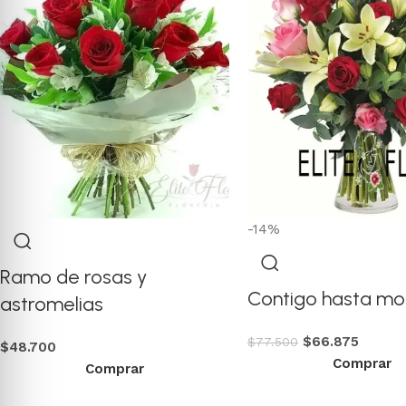
-14%
Ramo de rosas y
Contigo hasta mor
astromelias
$
66.875
$
77.500
$
48.700
Comprar
Comprar