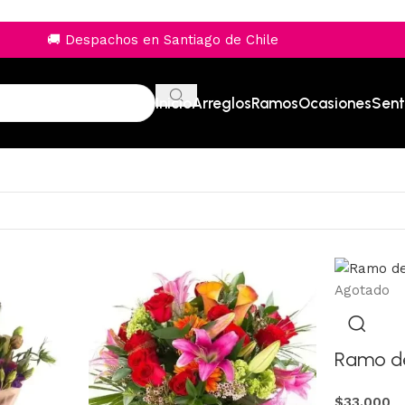
🚚 Despachos en Santiago de Chile
Inicio
Arreglos
Ramos
Ocasiones
Sent
Agotado
Ramo d
$
33.000