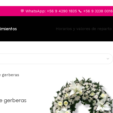
💬 WhatsApp: +56 9 4290 1835 📞 +56 9 3238 0016
imientos
Horarios y valores de reparto
e gerberas