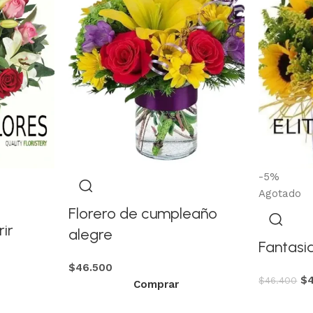
-5%
Agotado
Florero de cumpleaño
ir
alegre
Fantasi
$
46.500
$
$
46.400
Comprar