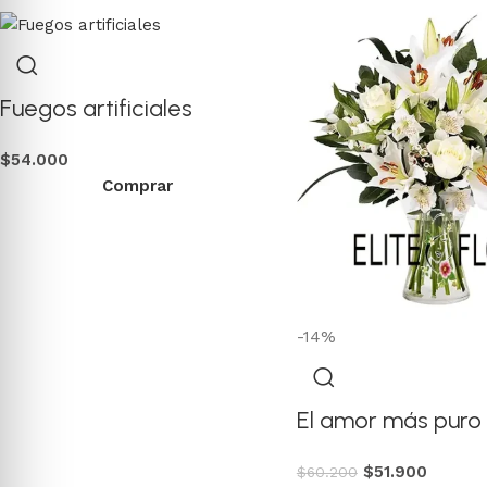
Fuegos artificiales
$
54.000
Comprar
-14%
El amor más puro
$
51.900
$
60.200