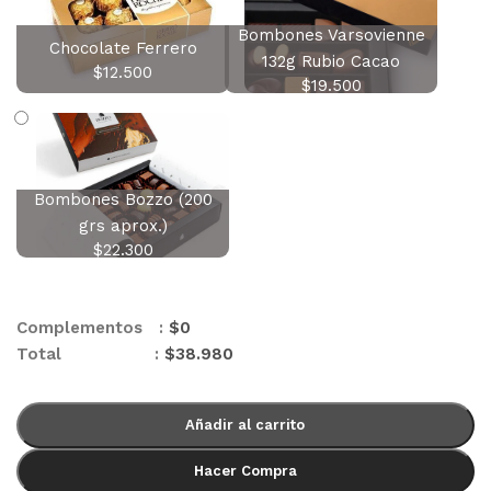
Bombones Varsovienne
Chocolate Ferrero
132g Rubio Cacao
$
12.500
$
19.500
Bombones Bozzo (200
grs aprox.)
$
22.300
Complementos :
$
0
Total :
$
38.980
Añadir al carrito
Hacer Compra