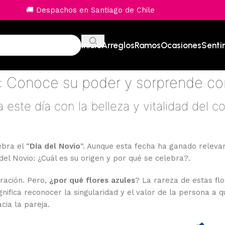
🚚 Despachos en Santiago de Chile
Inicio
Arreglos
Ramos
Ocasiones
Senti
 Conoce su poder y sorprende con
 este día con la belleza y vitalidad del co
ebra el “
Día del Novio
“. Aunque esta fecha ha ganado releva
del Novio: ¿Cuál es su origen y por qué se celebra?.
ración. Pero,
¿por qué flores azules
? La rareza de estas flo
ignifica reconocer la singularidad y el valor de la persona a q
cia la pareja.