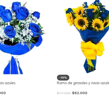
-19%
as azules
Ramo de girasoles y rosas azul
000
$
62.000
$
77.000
Comprar