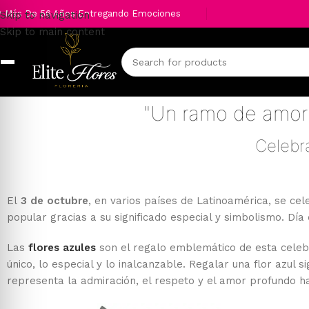
 Más De 56 Años Entregando Emociones
Skip to navigation
Skip to main content
"Un ramo de amor:
Celebra
El
3 de octubre
, en varios países de Latinoamérica, se cel
popular gracias a su significado especial y simbolismo. Día 
Las
flores azules
son el regalo emblemático de esta celeb
único, lo especial y lo inalcanzable. Regalar una flor azul s
representa la admiración, el respeto y el amor profundo ha