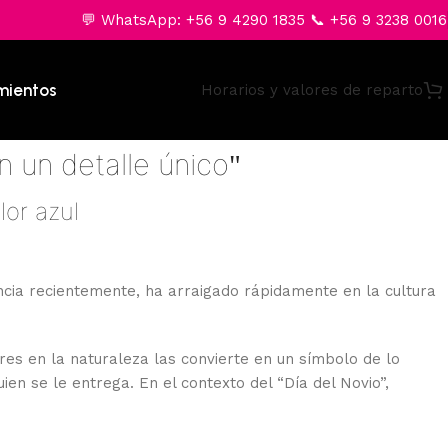
💬 WhatsApp: +56 9 4290 1835 📞 +56 9 3238 0016
mientos
Horarios y valores de reparto
 un detalle único
"
lor azul
ncia recientemente, ha arraigado rápidamente en la cultura
res en la naturaleza las convierte en un símbolo de lo
uien se le entrega. En el contexto del “Día del Novio”,