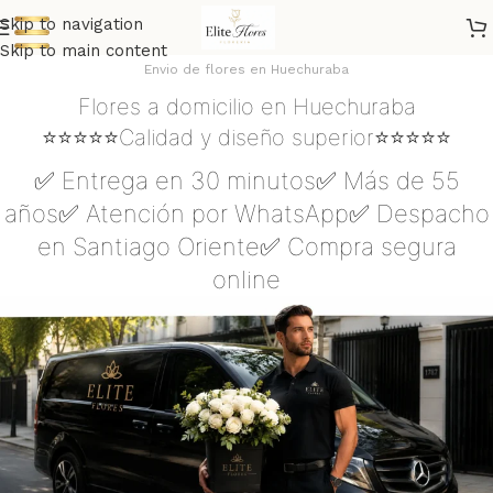
Skip to navigation
Skip to main content
Envio de flores en Huechuraba
Flores a domicilio en Huechuraba
⭐⭐⭐⭐⭐Calidad y diseño superior⭐⭐⭐⭐⭐
✅ Entrega en 30 minutos✅ Más de 55
años✅ Atención por WhatsApp✅ Despacho
en Santiago Oriente✅ Compra segura
online