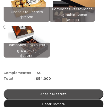
Bombones Varsovienne
Chocolate Ferrero
132g Rubio Cacao
$
12.500
$
19.500
Bombones Bozzo (200
grs aprox.)
$
22.300
Complementos :
$
0
Total :
$
54.000
Añadir al carrito
Hacer Compra