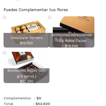
Puedes Complementar tus flores
Bombones Varsovienne
Chocolate Ferrero
132g Rubio Cacao
$
12.500
$
19.500
Bombones Bozzo (200
grs aprox.)
$
22.300
Complementos :
$
0
Total :
$
53.600