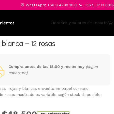
💬 WhatsApp: +56 9 4290 1835 📞 +56 9 3238 0016
mientos
Horarios y valores de reparto
blanca – 12 rosas
Compra antes de las 18:00 y recibe hoy
(según
cobertura).
sas rojas y blancas envuelto en papel coreano.
de rosas mostrado es variable según stock disponible.
$
48.500
Hay existencias