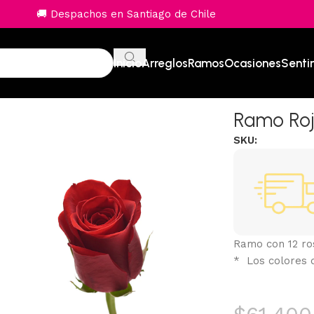
🚚 Despachos en Santiago de Chile
Inicio
Arreglos
Ramos
Ocasiones
Senti
Ramo Roji
SKU:
Ramo con 12 ro
* Los colores 