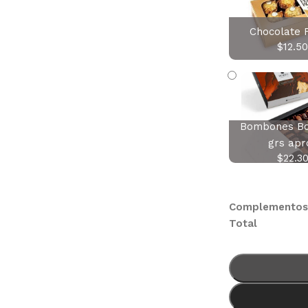
Chocolate 
$
12.5
Bombones Bo
grs apr
$
22.3
Complemento
Total