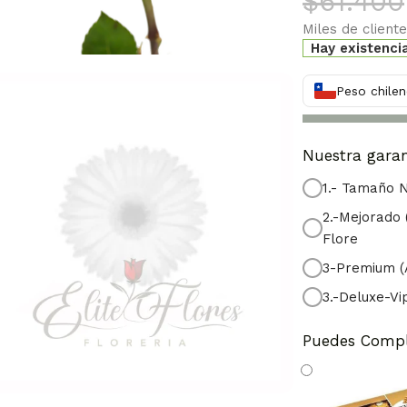
$
61.400
Miles de client
Hay existenci
Peso chilen
Nuestra garan
1.- Tamaño 
2.-Mejorado
Flore
3-Premium (
3.-Deluxe-Vi
Puedes Compl