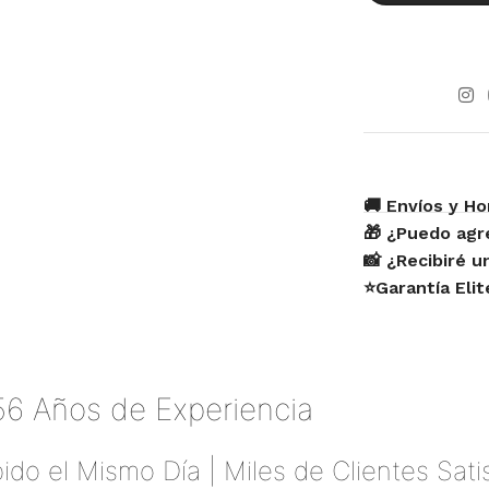
🚚 Envíos y Ho
🎁 ¿Puedo agr
📸 ¿Recibiré 
⭐Garantía Eli
56 Años de Experiencia
ido el Mismo Día | Miles de Clientes Sat