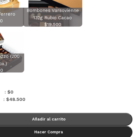
Bombones Varsovienne
Ferrero
132g Rubio Cacao
00
$
19.500
zzo (200
ox.)
00
s :
$
0
 :
$
48.500
Añadir al carrito
Hacer Compra