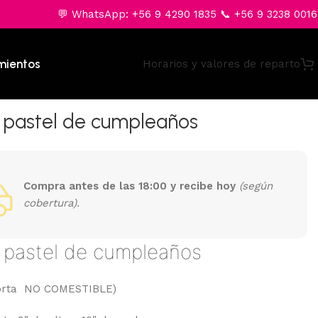
💬 WhatsApp: +56 9 4290 1835 📞 +56 9 3238 0016
mientos
Horarios y valores de reparto
pastel de cumpleaños
Compra antes de las 18:00 y recibe hoy
(según
cobertura).
pastel de cumpleaños
(Torta NO COMESTIBLE)