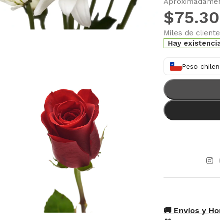
Aproximadament
$
75.3
Miles de client
Hay existenci
Peso chilen
🚚 Envíos y Ho