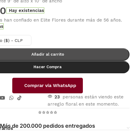
e 9″ de alto x 10″ de ancho
00
Hay existencias
es han confiado en Elite Flores durante más de 56 años.
as
o ($) - CLP
Añadir al carrito
Hacer Compra
Comprar vía WhatsApp
23
personas están viendo este
arreglo floral en este momento.
⭐⭐⭐⭐⭐
Más de 200.000 pedidos entregados
rarios