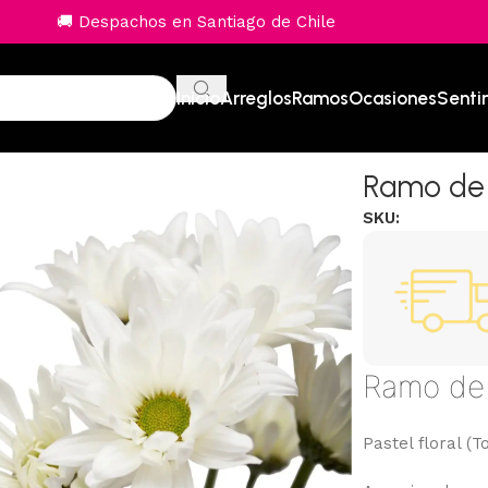
🚚 Despachos en Santiago de Chile
Inicio
Arreglos
Ramos
Ocasiones
Senti
Ramo de 
SKU:
Ramo de 
Pastel floral 