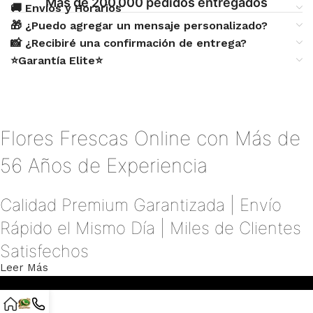
Más de 200.000 pedidos entregados
🚚 Envíos y Horarios
🎁 ¿Puedo agregar un mensaje personalizado?
📸 ¿Recibiré una confirmación de entrega?
⭐Garantía Elite⭐
Flores Frescas Online con Más de
56 Años de Experiencia
Calidad Premium Garantizada | Envío
Rápido el Mismo Día | Miles de Clientes
Satisfechos
Leer Más
En
Elite Flores
llevamos
más de 56 años creando
emociones a través de las flores
. Somos una florería