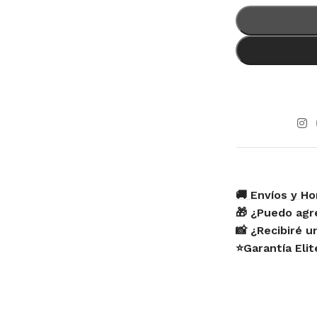
🚚 Envíos y Ho
🎁 ¿Puedo agr
📸 ¿Recibiré 
⭐Garantía Eli