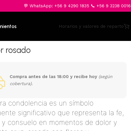
💬 WhatsApp: +56 9 4290 1835 📞 +56 9 3238 0016
mientos
Horarios y valores de reparto
or rosado
Compra antes de las 18:00 y recibe hoy
(según
cobertura).
ra condolencia es un símbolo
nte significativo que representa la fe,
 y consuelo en momentos de dolor y