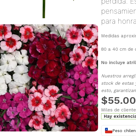
pérdida. E
pensamient
para honra
Medidas aprox
80 a 40 cm de 
No incluye atril
Nuestros arregl
stock de estas 
esto, garantiza
$
55.0
Miles de client
Hay existenci
Peso chilen