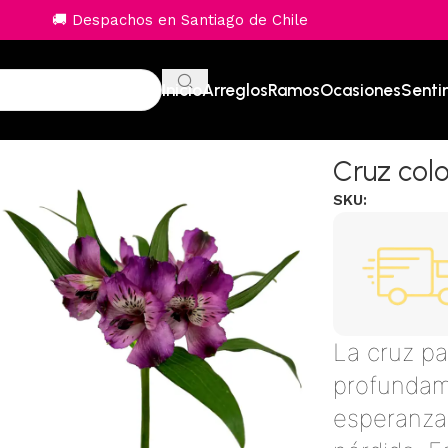
🚚 Despachos en Santiago de Chile
Inicio
Arreglos
Ramos
Ocasiones
Senti
Cruz col
SKU:
La cruz pa
profundame
esperanza