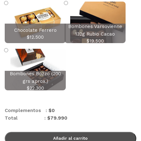
Bombones Varsovienne
Chocolate Ferrero
132g Rubio Cacao
$
12.500
$
19.500
Bombones Bozzo (200
grs aprox.)
$
22.300
Complementos :
$
0
Total :
$
79.990
Añadir al carrito