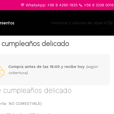
💬 WhatsApp: +56 9 4290 1835 📞 +56 9 3238 0016
mientos
Horarios y valores de reparto
e cumpleaños delicado
Compra antes de las 18:00 y recibe hoy
(según
cobertura).
e cumpleaños delicado
(Torta NO COMESTIBLE)