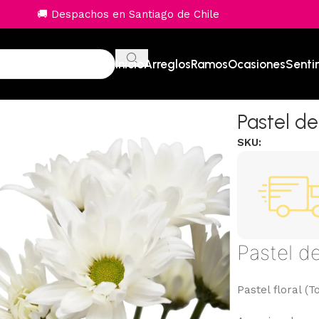
🚚 Despachos en Santiago de Chile
Inicio
Arreglos
Ramos
Ocasiones
Senti
Pastel d
SKU:
Pastel d
Pastel floral 