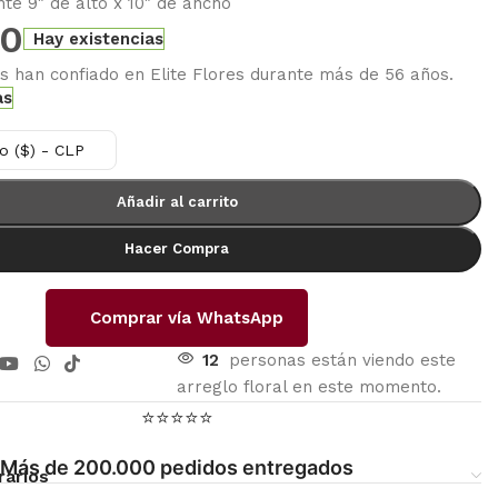
e 9″ de alto x 10″ de ancho
00
Hay existencias
es han confiado en Elite Flores durante más de 56 años.
as
o ($) - CLP
Añadir al carrito
Hacer Compra
Comprar vía WhatsApp
12
personas están viendo este
arreglo floral en este momento.
⭐⭐⭐⭐⭐
Más de 200.000 pedidos entregados
rarios