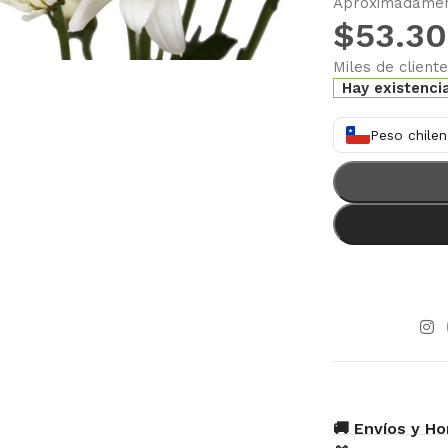
Aproximadament
$
53.3
Miles de client
Hay existenci
Peso chilen
🚚 Envíos y Ho