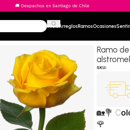
🚚 Despachos en Santiago de Chile
Inicio
Arreglos
Ramos
Ocasiones
Senti
Ramo de 
alstromel
SKU:
🏡💐 C
ol
🌹