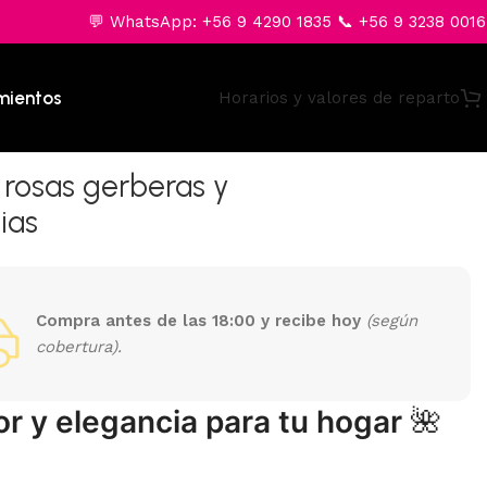
💬 WhatsApp: +56 9 4290 1835 📞 +56 9 3238 0016
mientos
Horarios y valores de reparto
rosas gerberas y
ias
Compra antes de las 18:00 y recibe hoy
(según
cobertura).
or y elegancia para tu hogar
🌺