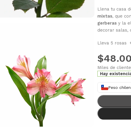
Llena tu casa 
mixtas
, que co
gerberas
y la e
decorar salas, 
Lleva 5 rosas +
$
48.0
Miles de client
Hay existenci
Peso chilen