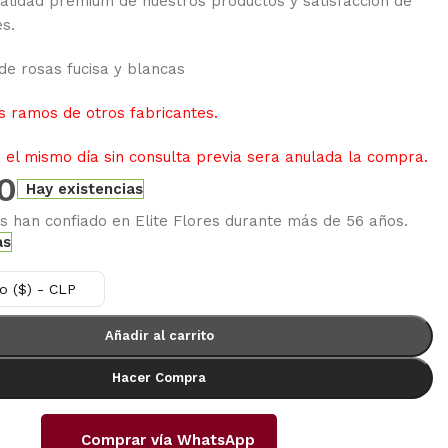
alidad premium de nuestros productos y satisfacción de
es.
e rosas fucisa y blancas
 ramos de otros fabricantes.
el mismo día sin consulta previa sera anulada la compra.
0
Hay existencias
es han confiado en Elite Flores durante más de 56 años.
as
o ($) - CLP
Añadir al carrito
Hacer Compra
Comprar vía WhatsApp