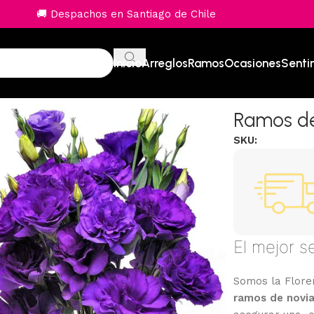
🚚 Despachos en Santiago de Chile
Inicio
Arreglos
Ramos
Ocasiones
Senti
Ramos de
SKU:
El mejor s
Somos la Florer
ramos de novi