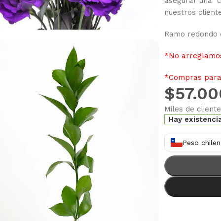
asegurar una c
nuestros client
Ramo redondo d
*No arreglamos
*Compras para 
$
57.00
Miles de client
Hay existenci
Peso chilen