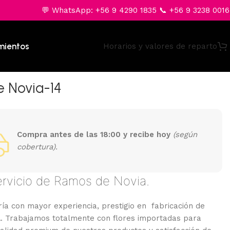
💬 WhatsApp: +56 9 4290 1835 📞 +56 9 3238 0016
mientos
Horarios y valores de reparto
 Novia-14
Compra antes de las 18:00 y recibe hoy
(según
cobertura).
ervicio de Ramos de Novia.
ía con mayor experiencia, prestigio en fabricación de
a
. Trabajamos totalmente con flores importadas para