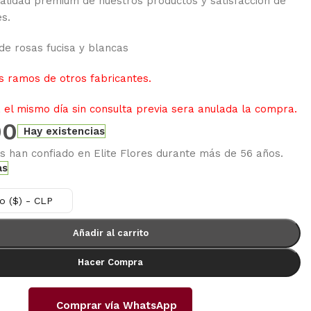
alidad premium de nuestros productos y satisfacción de
es.
e rosas fucisa y blancas
 ramos de otros fabricantes.
el mismo día sin consulta previa sera anulada la compra.
00
Hay existencias
es han confiado en Elite Flores durante más de 56 años.
as
o ($) - CLP
Añadir al carrito
Hacer Compra
Comprar vía WhatsApp