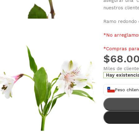
asegurar una c
nuestros client
Ramo redondo d
*No arreglamos
*Compras para 
$
68.0
Miles de client
Hay existenci
Peso chilen