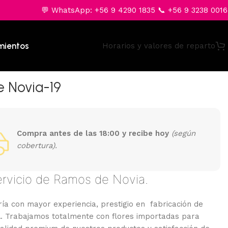
💬 WhatsApp: +56 9 4290 1835 📞 +56 9 3238 0016
mientos
Horarios y valores de reparto
 Novia-19
Compra antes de las 18:00 y recibe hoy
(según
cobertura).
ervicio de Ramos de Novia.
ía con mayor experiencia, prestigio en fabricación de
a
. Trabajamos totalmente con flores importadas para