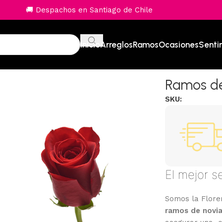
🚚 Despachos en Santiago de Chile
Inicio
Arreglos
Ramos
Ocasiones
Senti
Ramos de
SKU:
El mejor s
Somos la Florer
ramos de novi