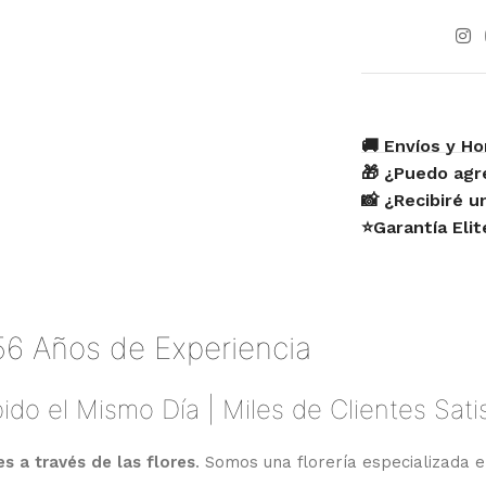
🚚 Envíos y Ho
🎁 ¿Puedo agr
📸 ¿Recibiré 
⭐Garantía Eli
56 Años de Experiencia
ido el Mismo Día | Miles de Clientes Sat
 a través de las flores
. Somos una florería especializada e