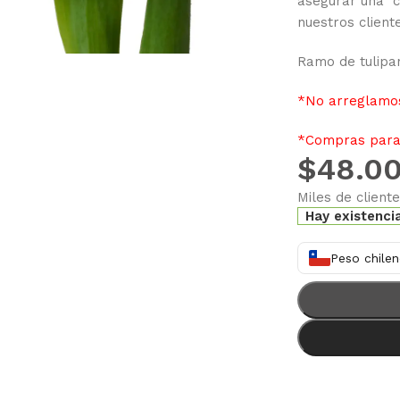
asegurar una c
nuestros client
Ramo de tulipa
*No arreglamos
*Compras para 
$
48.0
Miles de client
Hay existenci
Peso chilen