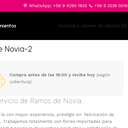
💬 WhatsApp: +56 9 4290 1835 📞 +56 9 3238 0016
mientos
Horarios y valores de reparto
 Novia-2
Compra antes de las 18:00 y recibe hoy
(según
cobertura).
ervicio de Ramos de Novia.
ía con mayor experiencia, prestigio en fabricación de
a
. Trabajamos totalmente con flores importadas para