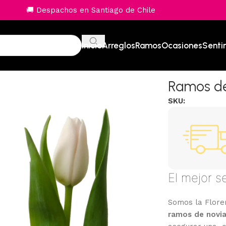
🚚 Despachos en Santiago de Chile
Inicio
Arreglos
Ramos
Ocasiones
Senti
Ramos de
SKU:
El mejor s
Somos la Florer
ramos de novi