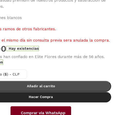
alidad premium de nuestros productos y satisfacción de
es.
nes blancos
 ramos de otros fabricantes.
el mismo día sin consulta previa sera anulada la compra.
00
Hay existencias
es han confiado en Elite Flores durante más de 56 años.
as
o ($) - CLP
Añadir al carrito
Hacer Compra
Comprar vía WhatsApp