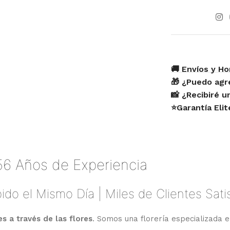
🚚 Envíos y Ho
🎁 ¿Puedo agr
📸 ¿Recibiré 
⭐Garantía Eli
56 Años de Experiencia
ido el Mismo Día | Miles de Clientes Sat
 a través de las flores
. Somos una florería especializada e